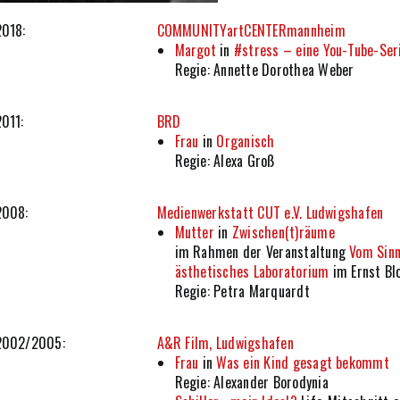
2018:
COMMUNITYartCENTERmannheim
Margot
in
#stress – eine You-Tube-Ser
Regie: Annette Dorothea Weber
2011:
BRD
Frau
in
Organisch
Regie: Alexa Groß
2008:
Medienwerkstatt CUT e.V. Ludwigshafen
Mutter
in
Zwischen(t)räume
im Rahmen der Veranstaltung
Vom Sinn
ästhetisches Laboratorium
im Ernst Bl
Regie: Petra Marquardt
2002/2005:
A&R Film, Ludwigshafen
Frau
in
Was ein Kind gesagt bekommt
Regie: Alexander Borodynia