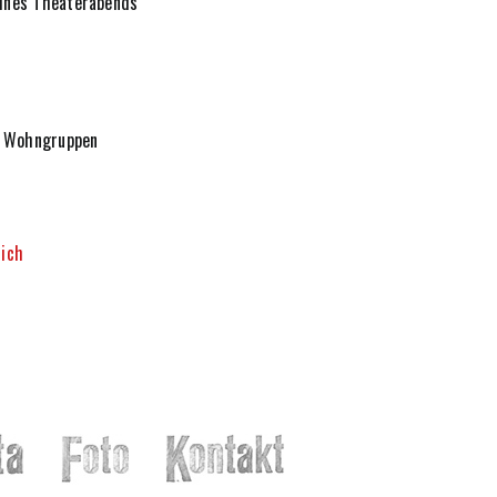
eines Theaterabends
- Wohngruppen
lich