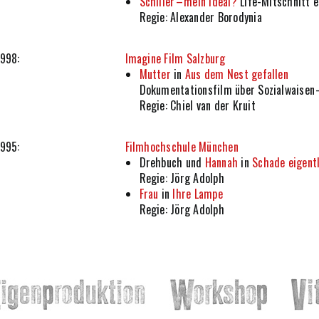
Schiller – mein Ideal?
Life-Mitschnitt 
Regie: Alexander Borodynia
1998:
Imagine Film Salzburg
Mutter
in
Aus dem Nest gefallen
Dokumentationsfilm über Sozialwaisen 
Regie: Chiel van der Kruit
1995:
Filmhochschule München
Drehbuch und
Hannah
in
Schade eigent
Regie: Jörg Adolph
Frau
in
Ihre Lampe
Regie: Jörg Adolph