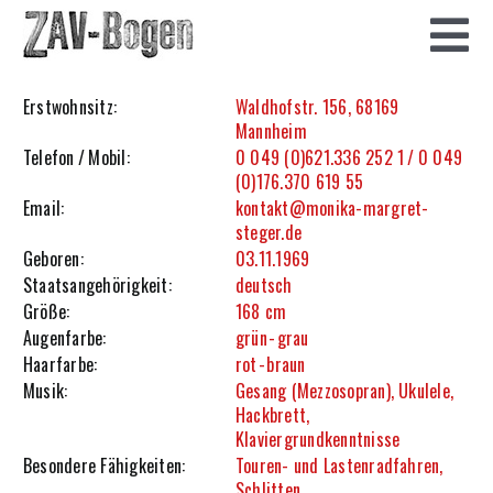
Zum
Inhalt
Tog
springen
Startseite
Erstwohnsitz:
Waldhofstr. 156, 68169
Navi
Mannheim
Telefon / Mobil:
0 049 (0)621.336 252 1 / 0 049
Theater
(0)176.370 619 55
Email:
kontakt@monika-margret-
Filmografie
steger.de
Geboren:
03.11.1969
Staatsangehörigkeit:
deutsch
Eigenproduktion
Größe:
168 cm
Augenfarbe:
grün - grau
Workshop
Haarfarbe:
rot - braun
Musik:
Gesang (Mezzosopran), Ukulele,
Vita
Hackbrett,
Klaviergrundkenntnisse
Besondere Fähigkeiten:
Touren- und Lastenradfahren,
Foto
Schlitten