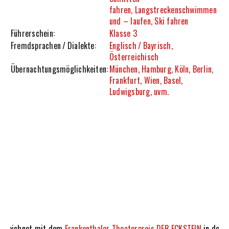
fahren, Langstreckenschwimmen
Kontakt
und – laufen, Ski fahren
Führerschein:
Klasse 3
Fremdsprachen / Dialekte:
Englisch / Bayrisch,
Österreichisch
Übernachtungsmöglichkeiten:
München, Hamburg, Köln, Berlin,
Frankfurt, Wien, Basel,
Ludwigsburg, uvm.
ezeichnet mit dem
Frankenthaler Theaterpreis DER ECKSTEIN
in der K